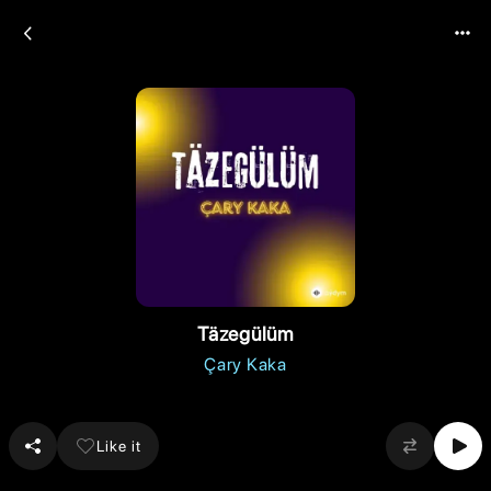
Täzegülüm
Çary Kaka
Like it