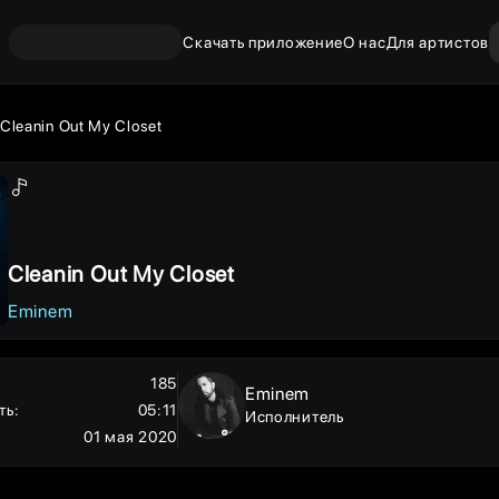
Скачать приложение
О нас
Для артистов
Cleanin Out My Closet
Cleanin Out My Closet
Eminem
185
Eminem
ть
:
05:11
Исполнитель
01 мая 2020