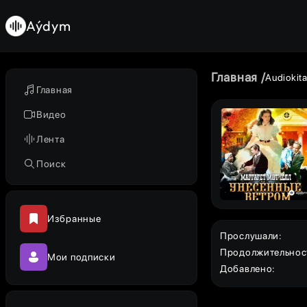
Aýdym
Главная
Audiokit
Главная
Видео
Лента
Поиск
Избранные
Прослушали
:
Продолжительнос
Мои подписки
Добавлено
: