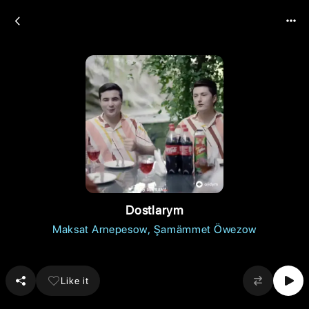
Dostlarym
Maksat Arnepesow
Şamämmet Öwezow
Like it