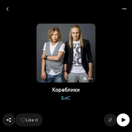
Кораблики
БиС
Like it