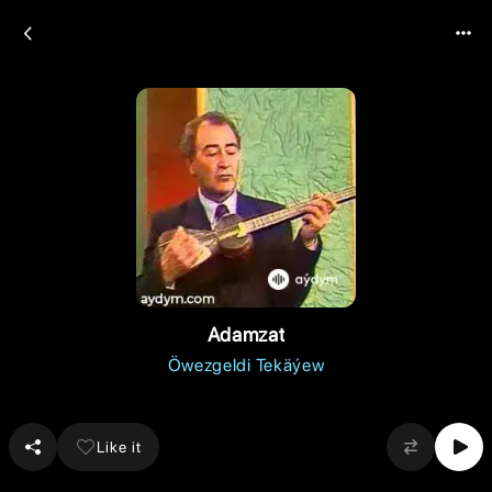
Adamzat
Öwezgeldi Tekäýew
Like it