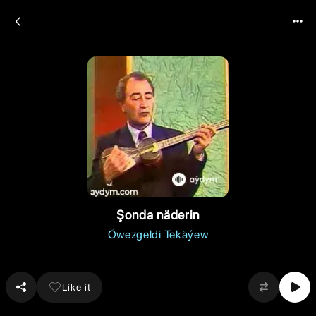
Şonda näderin
Öwezgeldi Tekäýew
Like it