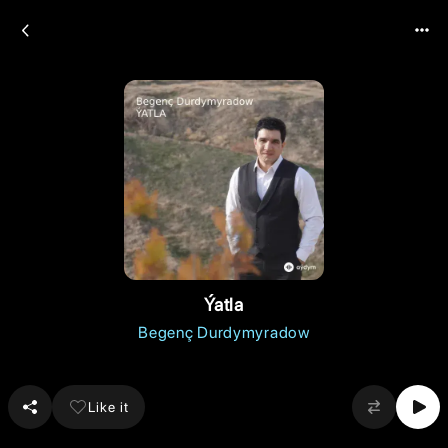
Ýatla
Begenç Durdymyradow
Like it