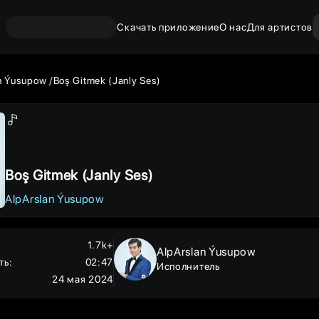
Скачать приложение
О нас
Для артистов
n Ýusupow
Boş Gitmek (Janly Ses)
Boş Gitmek (Janly Ses)
AlpArslan Ýusupow
1.7k+
AlpArslan Ýusupow
ть
:
02:47
Исполнитель
24 мая 2024