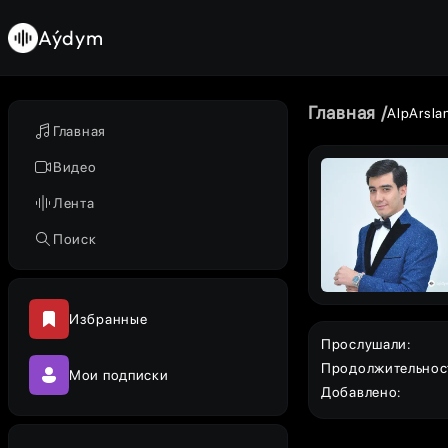
Aýdym
Главная
AlpArsla
Главная
Видео
Лента
Поиск
Избранные
Прослушали
:
Продолжительнос
Мои подписки
Добавлено
: