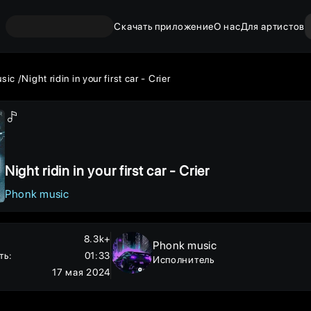
Скачать приложение
О нас
Для артистов
usic
Night ridin in your first car - Crier
Night ridin in your first car - Crier
Phonk music
8.3k+
Phonk music
ть
:
01:33
Исполнитель
17 мая 2024