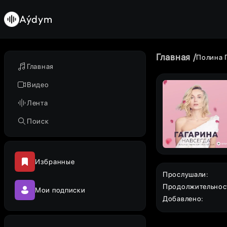
Aýdym
Главная
Полина 
Главная
Видео
Лента
Поиск
Избранные
Прослушали
:
Продолжительнос
Мои подписки
Добавлено
: