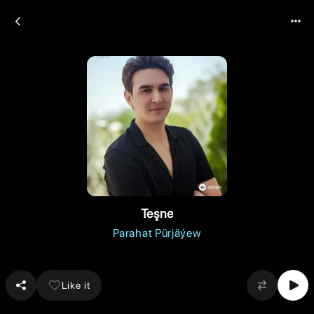
Teşne
Parahat Pürjäýew
Like it