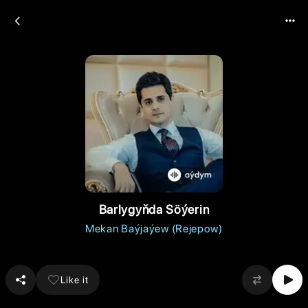
Barlygyňda Söýerin
Mekan Baýjaýew (Rejepow)
Like it