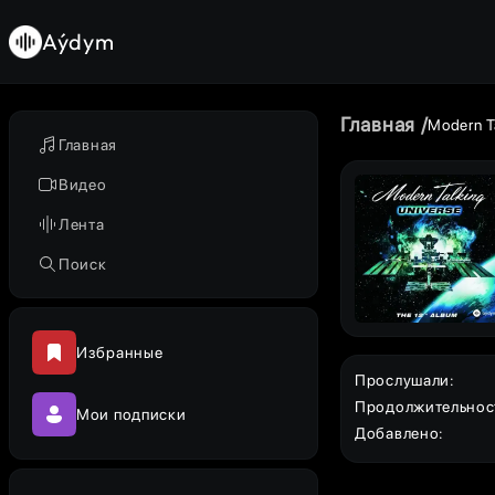
Aýdym
Главная
Modern T
Главная
Видео
Лента
Поиск
Избранные
Прослушали
:
Продолжительнос
Мои подписки
Добавлено
: