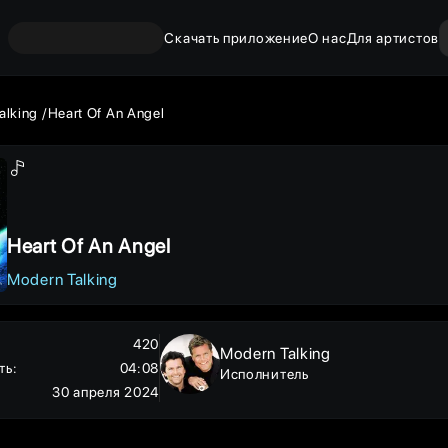
Скачать приложение
О нас
Для артистов
alking
Heart Of An Angel
Heart Of An Angel
Modern Talking
420
Modern Talking
ть
:
04:08
Исполнитель
30 апреля 2024