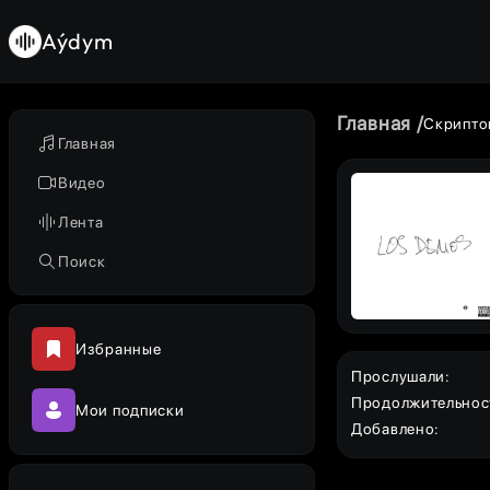
Aýdym
Главная
Скрипто
Главная
Видео
Лента
Поиск
Избранные
Прослушали
:
Продолжительнос
Мои подписки
Добавлено
: