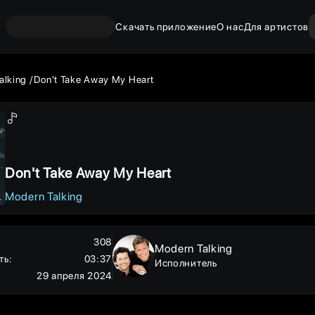
Скачать приложение
О нас
Для артистов
alking
Don't Take Away My Heart
Don't Take Away My Heart
Modern Talking
308
Modern Talking
ть
:
03:37
Исполнитель
29 апреля 2024