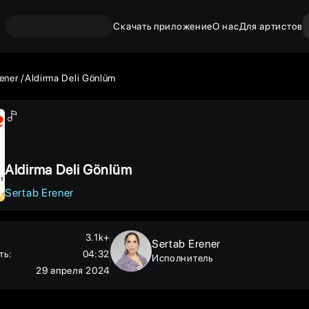
Скачать приложение
О нас
Для артистов
ener
Aldirma Deli Gönlüm
Aldirma Deli Gönlüm
Sertab Erener
3.1k+
Sertab Erener
ть
:
04:32
Исполнитель
29 апреля 2024