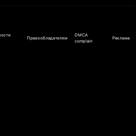
ности
DMCA
Правообладателям
Реклама
complain