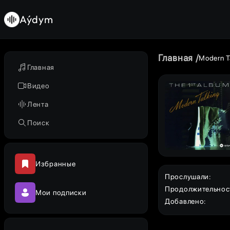
Aýdym
Главная
Modern T
Главная
Видео
Лента
Поиск
Избранные
Прослушали
:
Продолжительнос
Мои подписки
Добавлено
: