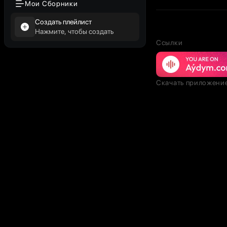
Мои Сборники
Создать плейлист
Нажмите, чтобы создать
Ссылки
Скачать приложени