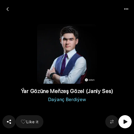
Ýar Gözüne Meňzeş Gözel (Janly Ses)
Daýanç Berdiýew
Like it