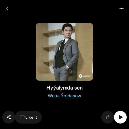
Hyýalymda sen
Wepa Ýoldaşow
Like it