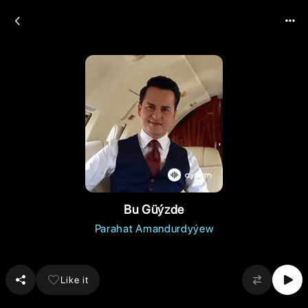
Bu Güýzde
Parahat Amandurdyýew
Like it