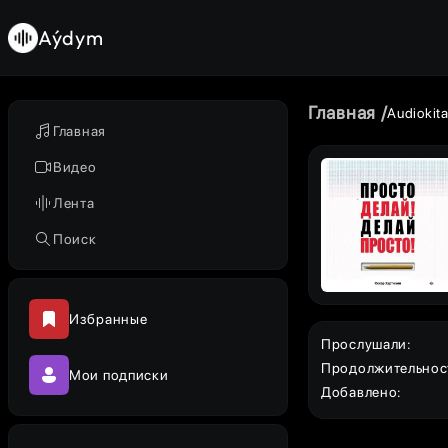
Aýdym
Главная
Audiokit
Главная
Видео
Лента
Поиск
Избранные
Прослушали
:
Продолжительнос
Мои подписки
Добавлено
: