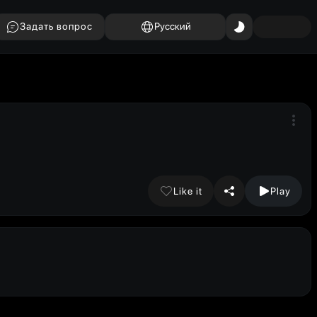
Задать вопрос
Русский
Like it
Play