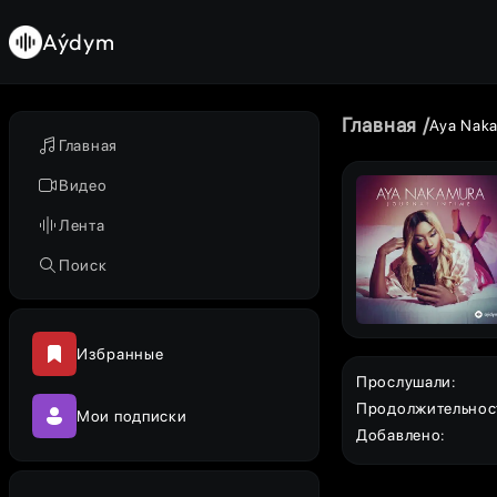
Aýdym
Главная
Aya Nak
Главная
Видео
Лента
Поиск
Избранные
Прослушали
:
Продолжительнос
Мои подписки
Добавлено
: