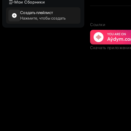
Мои Сборники
Создать плейлист
Нажмите, чтобы создать
Ссылки
Скачать приложени