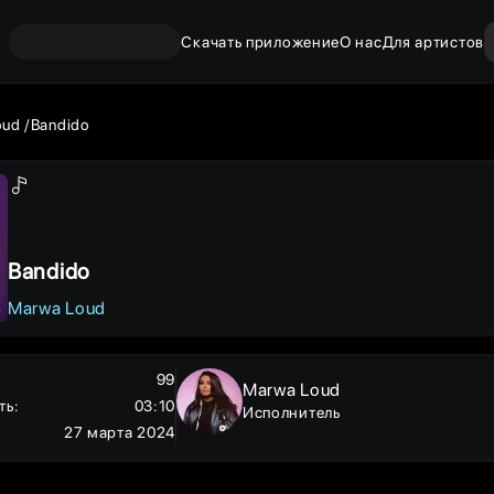
Скачать приложение
О нас
Для артистов
oud
Bandido
Bandido
Marwa Loud
99
Marwa Loud
ть
:
03:10
Исполнитель
27 марта 2024