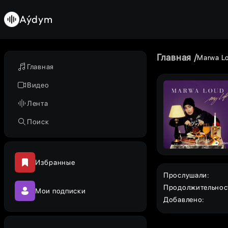
Aýdym
Главная
Marwa L
Главная
Видео
Лента
Поиск
Избранные
Прослушали
:
Продолжительнос
Мои подписки
Добавлено
: