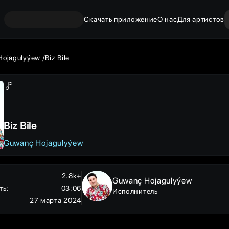
Скачать приложение
О нас
Для артистов
Hojagulyýew
Biz Bile
Biz Bile
Guwanç Hojagulyýew
2.8k+
Guwanç Hojagulyýew
ть
:
03:06
Исполнитель
27 марта 2024