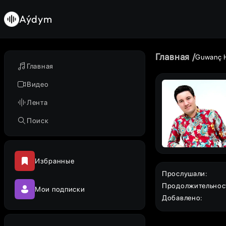
Aýdym
Главная
Guwanç 
Главная
Видео
Лента
Поиск
Избранные
Прослушали
:
Продолжительнос
Мои подписки
Добавлено
: