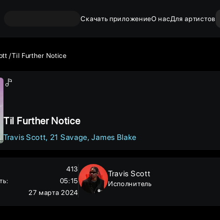
Скачать приложение
О нас
Для артистов
ott
Til Further Notice
Til Further Notice
Travis Scott
21 Savage
James Blake
413
Travis Scott
ть
:
05:15
Исполнитель
27 марта 2024