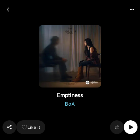
Emptiness
BoA
Like it