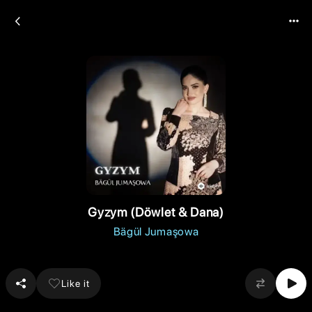
Gyzym (Döwlet & Dana)
Bägül Jumaşowa
Like it