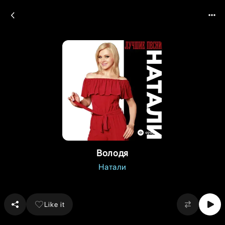
Володя
Натали
Like it