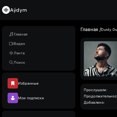
Aýdym
Главная
Durdy Du
Главная
Видео
Лента
Поиск
Избранные
Прослушали
:
Продолжительнос
Мои подписки
Добавлено
: