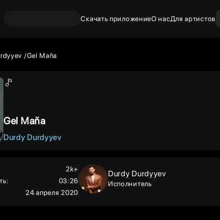
Скачать приложение
О нас
Для артистов
rdyyev
Gel Maňa
Gel Maňa
Durdy Durdyyev
2k+
Durdy Durdyyev
ть
:
03:26
Исполнитель
24 апреля 2020