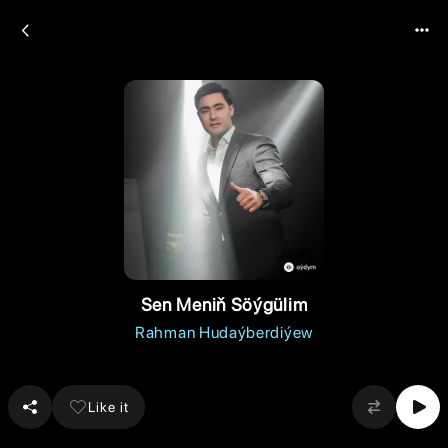
Sen Meniň Söýgülim
Rahman Hudaýberdiýew
Like it