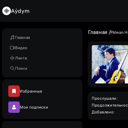
Aýdym
Главная
Pälwan 
Главная
Видео
Лента
Поиск
Избранные
Прослушали
:
Продолжительнос
Мои подписки
Добавлено
: