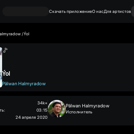
Скачать приложение
О нас
Для артистов
Halmyradow
Ýol
Ýol
Pälwan Halmyradow
34k+
Pälwan Halmyradow
ть
:
03:15
Исполнитель
24 апреля 2020