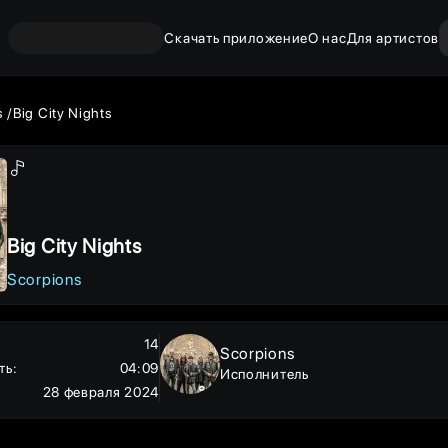
Скачать приложение
О нас
Для артистов
s
Big City Nights
Big City Nights
Scorpions
14
Scorpions
ть
:
04:09
Исполнитель
28 февраля 2024