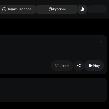
Задать вопрос
Русский
Like it
Play