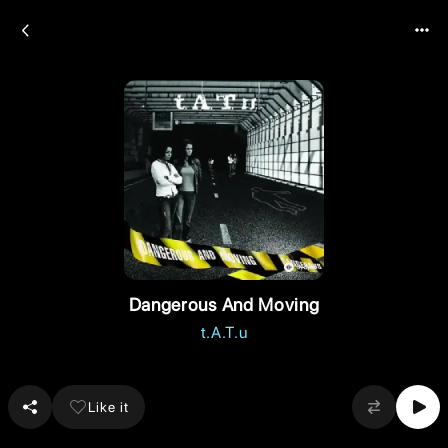
Dangerous And Moving
t.A.T.u
Like it