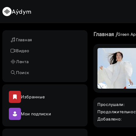
Aýdym
Главная
Green Ap
Главная
Видео
Лента
Поиск
Избранные
Прослушали
:
Продолжительнос
Мои подписки
Добавлено
: