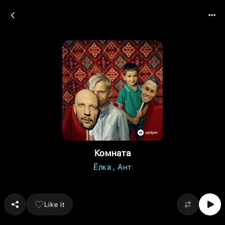
Комната
Ёлка
Ант
Like it