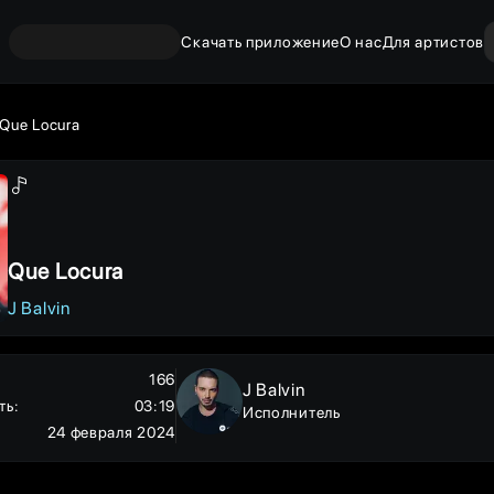
Скачать приложение
О нас
Для артистов
Que Locura
Que Locura
J Balvin
166
J Balvin
ть
:
03:19
Исполнитель
24 февраля 2024