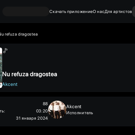
Скачать приложение
О нас
Для артистов
Nu refuza dragostea
Nu refuza dragostea
Akcent
88
Akcent
ть
:
03:20
Исполнитель
31 января 2024