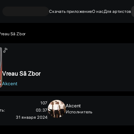
Скачать приложение
О нас
Для артистов
Vreau Sã Zbor
Vreau Sã Zbor
Akcent
107
Akcent
ть
:
03:37
Исполнитель
31 января 2024