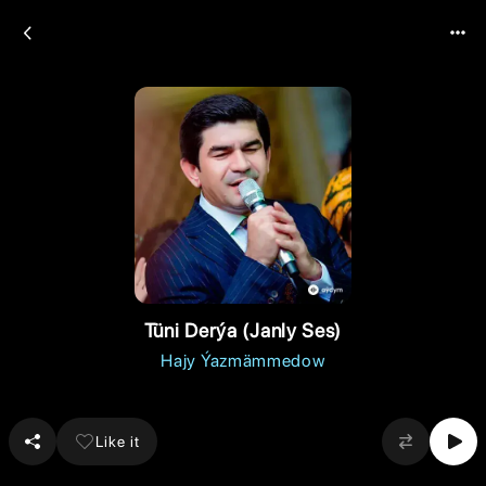
Tüni Derýa (Janly Ses)
Hajy Ýazmämmedow
Like it