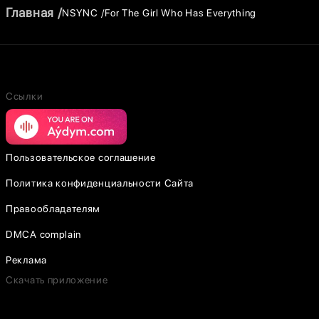
Главная
NSYNC
For The Girl Who Has Everything
Ссылки
Пользовательское соглашение
Политика конфиденциальности Сайта
Правообладателям
DMCA complain
Реклама
Скачать приложение