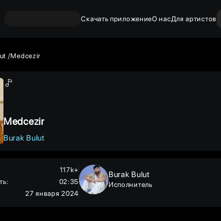
Скачать приложение
О нас
Для артистов
ut
Medcezir
Medcezir
Burak Bulut
117k+
Burak Bulut
ть
:
02:35
Исполнитель
27 января 2024