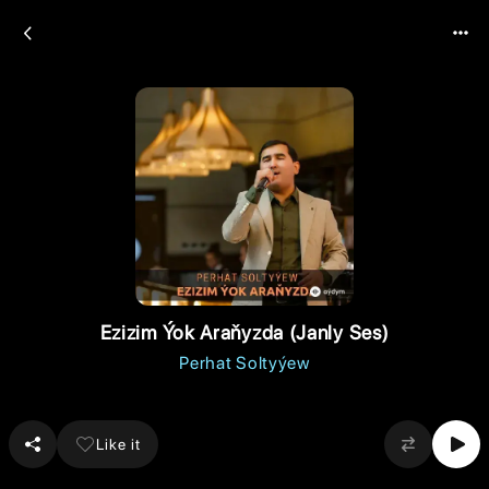
Ezizim Ýok Araňyzda (Janly Ses)
Perhat Soltyýew
Like it