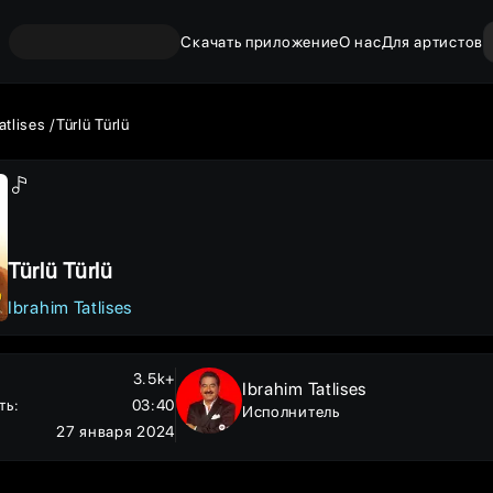
Скачать приложение
О нас
Для артистов
atlises
Türlü Türlü
Türlü Türlü
Ibrahim Tatlises
3.5k+
Ibrahim Tatlises
ть
:
03:40
Исполнитель
27 января 2024