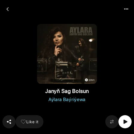
Janyň Sag Bolsun
Aýlara Baýriýewa
Like it