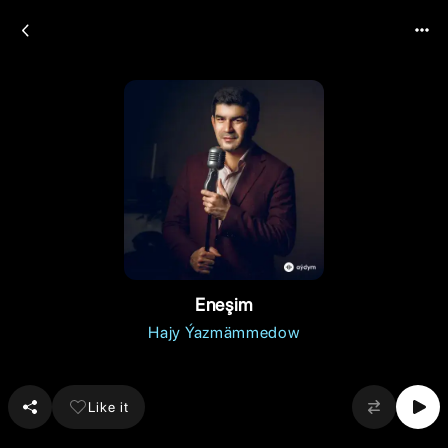
Eneşim
Hajy Ýazmämmedow
Like it