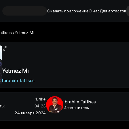
Скачать приложение
О нас
Для артистов
atlises
Yetmez Mi
Yetmez Mi
Ibrahim Tatlises
1.4k+
Ibrahim Tatlises
ть
:
04:23
Исполнитель
24 января 2024