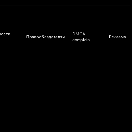
ности
DMCA
Правообладателям
Реклама
complain