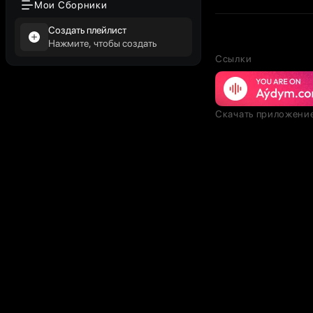
Мои Сборники
Создать плейлист
Нажмите, чтобы создать
Ссылки
Скачать приложени