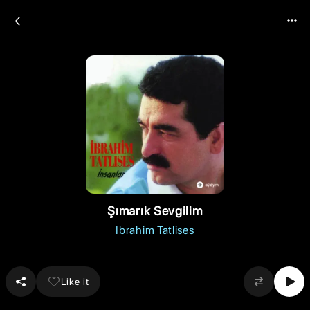
Şımarık Sevgilim
Ibrahim Tatlises
Like it