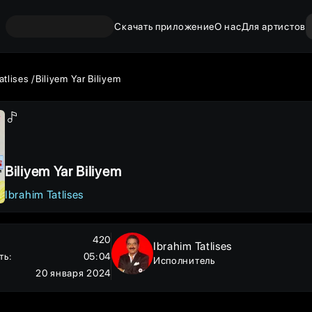
Скачать приложение
О нас
Для артистов
atlises
Biliyem Yar Biliyem
Biliyem Yar Biliyem
Ibrahim Tatlises
420
Ibrahim Tatlises
ть
:
05:04
Исполнитель
20 января 2024